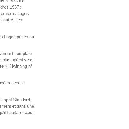
tus n° 478 » à
ndres 1967 ;
 premières Loges
l autre. Les
tes Loges prises au
tivement complète
a plus opérative et
re « Kilwinning n°
ondées avec le
L’esprit Standard,
sement et dans une
u’il habite le cœur