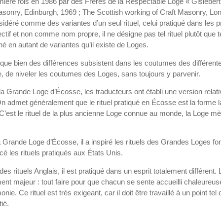
remière fois en 1986 par des Frères de la Respectable Loge « Gisleber
masonry, Edinburgh, 1969 ; The Scottish working of Craft Masonry, Lo
onsidéré comme des variantes d’un seul rituel, celui pratiqué dans les
if et non comme nom propre, il ne désigne pas tel rituel plutôt que te
né en autant de variantes qu’il existe de Loges.
atique bien des différences subsistent dans les coutumes des différen
 de niveler les coutumes des Loges, sans toujours y parvenir.
la Grande Loge d’Écosse, les traducteurs ont établi une version rela
 On admet généralement que le rituel pratiqué en Écosse est la forme l
 C’est le rituel de la plus ancienne Loge connue au monde, la Loge mè
e la Grande Loge d’Écosse, il a inspiré les rituels des Grandes Loges f
cé les rituels pratiqués aux États Unis.
des rituels Anglais, il est pratiqué dans un esprit totalement différent. 
ent majeur : tout faire pour que chacun se sente accueilli chaleureu
 Ce rituel est très exigeant, car il doit être travaillé à un point tel q
ié.