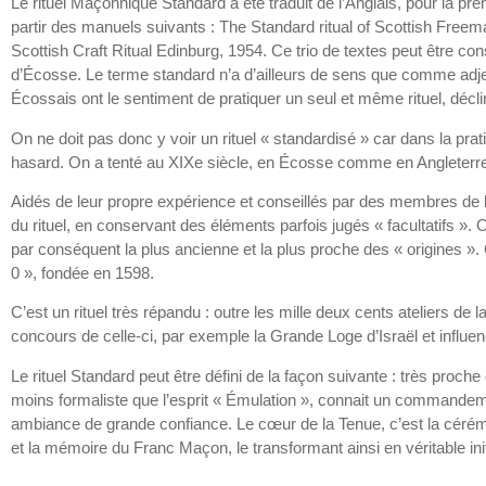
Le rituel Maçonnique Standard a été traduit de l’Anglais, pour la p
partir des manuels suivants : The Standard ritual of Scottish Free
Scottish Craft Ritual Edinburg, 1954. Ce trio de textes peut être c
d’Écosse. Le terme standard n’a d’ailleurs de sens que comme adject
Écossais ont le sentiment de pratiquer un seul et même rituel, décli
On ne doit pas donc y voir un rituel « standardisé » car dans la pr
hasard. On a tenté au XIXe siècle, en Écosse comme en Angleterre,
Aidés de leur propre expérience et conseillés par des membres de 
du rituel, en conservant des éléments parfois jugés « facultatifs ».
par conséquent la plus ancienne et la plus proche des « origines ».
0 », fondée en 1598.
C’est un rituel très répandu : outre les mille deux cents ateliers d
concours de celle-ci, par exemple la Grande Loge d’Israël et influen
Le rituel Standard peut être défini de la façon suivante : très proche 
moins formaliste que l’esprit « Émulation », connait un commandem
ambiance de grande confiance. Le cœur de la Tenue, c’est la cérémonie.
et la mémoire du Franc Maçon, le transformant ainsi en véritable init