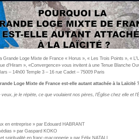
a Grande Loge Mixte de France « Horus », « Les Trois Points », « L
que d’Hiram », «Convergence» vous invitent à une Tenue Blanche 
ars – 14h00 Temple 3 – 16 rue Cadet – 75009 Paris
rande Loge Mixte de France est-elle autant attachée à la Laïcité 
 veux, je le répète, ce que voulaient nos pères, l’Église chez elle et l’É
gieux en entreprise » par Edouard HABRANT
t médias » par Gaspard KOKO
t spiritualité en franc-maçonnerie » par Félix NATALI