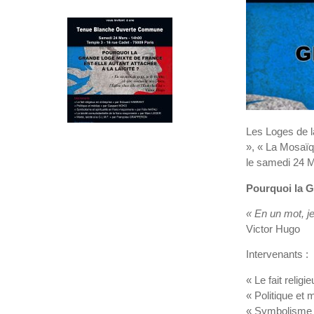
Les Loges de l
», « La Mosaï
le samedi 24 M
Pourquoi la G
« En un mot, je
Victor Hugo
Intervenants :
« Le fait reli
« Politique e
« Symbolisme e