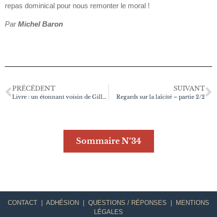
repas dominical pour nous remonter le moral !
Par
Michel Baron
PRÉCÉDENT
SUIVANT
Livre : un étonnant voisin de Gilles Gaillard / Librinova
Regards sur la laïcité – partie 2/2
Sommaire N°34
CONTACT
|
ADHÉSION
|
QUESTIONS / RÉPONSES
|
MENTIONS
LÉGALES