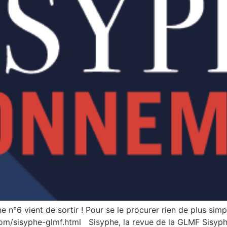
 n°6 vient de sortir ! Pour se le procurer rien de plus sim
.com/sisyphe-glmf.html Sisyphe, la revue de la GLMF Sisyph