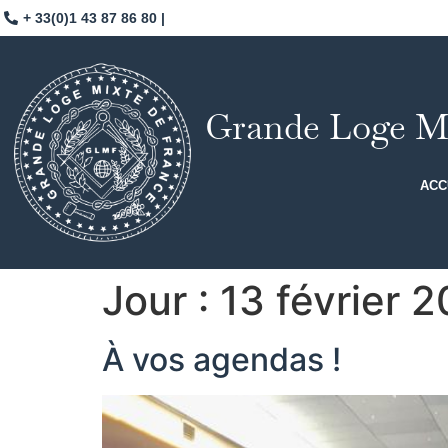
+ 33(0)1 43 87 86 80 |
Grande Loge Mi
ACC
Jour :
13 février 
À vos agendas !