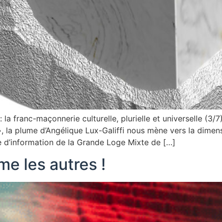
 la franc-maçonnerie culturelle, plurielle et universelle (3
e », la plume d’Angélique Lux-Galiffi nous mène vers la dime
e d’information de la Grande Loge Mixte de […]
e les autres !