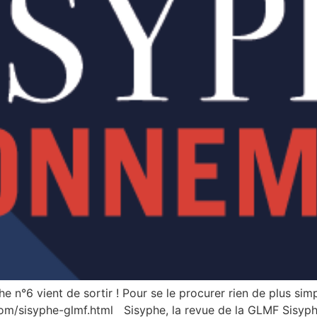
e n°6 vient de sortir ! Pour se le procurer rien de plus sim
.com/sisyphe-glmf.html Sisyphe, la revue de la GLMF Sisyph